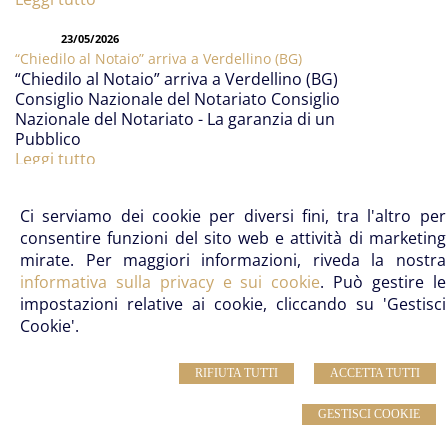
23/05/2026
“Chiedilo al Notaio” arriva a Verdellino (BG)
“Chiedilo al Notaio” arriva a Verdellino (BG)
Consiglio Nazionale del Notariato Consiglio
Nazionale del Notariato - La garanzia di un
Pubblico
Leggi tutto
Ci serviamo dei cookie per diversi fini, tra l'altro per
Studio Notarile Pagano
- Notaio Massimo Pagano –
consentire funzioni del sito web e attività di marketing
Notaio Gianluca Pagano
mirate. Per maggiori informazioni, riveda la nostra
Telefono: 0577 46980 | Email:
info@notaiopagano.com
informativa sulla privacy e sui cookie
. Può gestire le
Sede:
La Lizza, 10 – 53100 Siena (SI)
- Sede
impostazioni relative ai cookie, cliccando su 'Gestisci
secondaria:
Via Suor Gemma, 2, 53021 Abbadia San
Cookie'.
Salvatore
RIFIUTA TUTTI
ACCETTA TUTTI
© 2026 Copyright Studio Notarile Pagano. Tutti i diritti riservati | P.IVA
00812200525 |
Sitemap
-
Privacy
-
Note legali
-
Cookie Policy
-
Gestisci Cookie
-
GESTISCI COOKIE
Credits