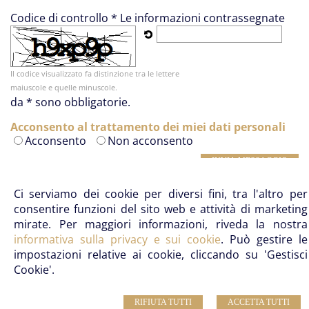
Codice di controllo *
Le informazioni contrassegnate
Il codice visualizzato fa distinzione tra le lettere
maiuscole e quelle minuscole.
da * sono obbligatorie.
Acconsento al trattamento dei miei dati personali
Acconsento
Non acconsento
Ci serviamo dei cookie per diversi fini, tra l'altro per
Studio Notarile Pagano
- Notaio Massimo Pagano –
consentire funzioni del sito web e attività di marketing
Notaio Gianluca Pagano
mirate. Per maggiori informazioni, riveda la nostra
Telefono: 0577 46980 | Email:
info@notaiopagano.com
informativa sulla privacy e sui cookie
. Può gestire le
Sede:
La Lizza, 10 – 53100 Siena (SI)
- Sede
impostazioni relative ai cookie, cliccando su 'Gestisci
secondaria:
Via Suor Gemma, 2, 53021 Abbadia San
Cookie'.
Salvatore
RIFIUTA TUTTI
ACCETTA TUTTI